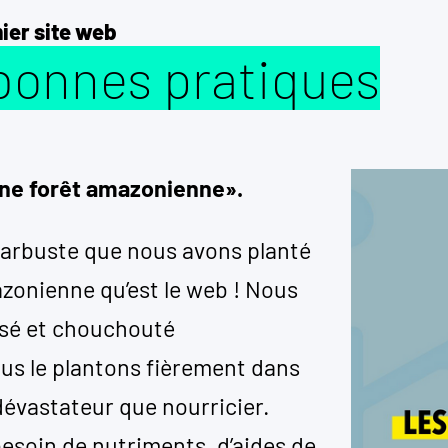
ier site web
bonnes pratiques
ne forêt amazonienne».
t arbuste que nous avons planté
zonienne qu’est le web ! Nous
rosé et chouchouté
us le plantons fièrement dans
dévastateur que nourricier.
besoin de nutriments, d’aides de