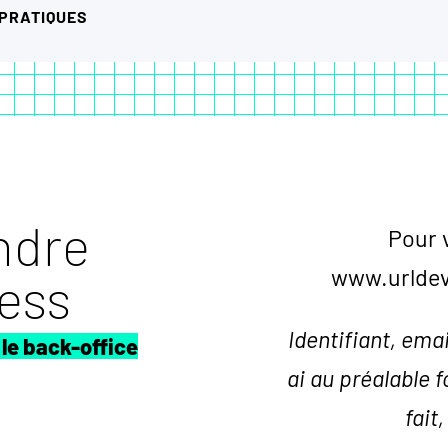
 PRATIQUES
ndre
Pour 
www.urldev
ess
Identifiant, ema
le back-office
ai au préalable f
fait