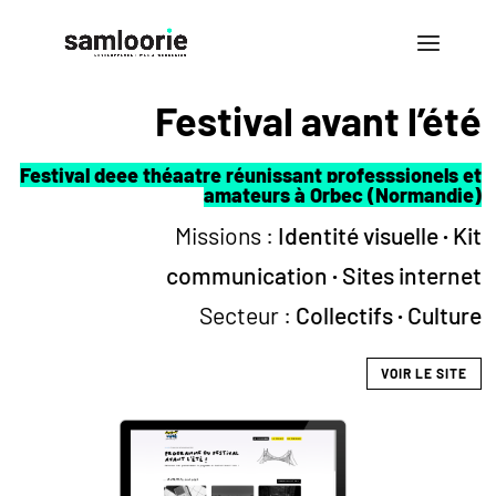
Festival avant l’été
Festival deee théaatre réunissant professsionels et
amateurs à Orbec (Normandie)
Missions :
Identité visuelle
·
Kit
communication
·
Sites internet
Secteur :
Collectifs
·
Culture
VOIR LE SITE