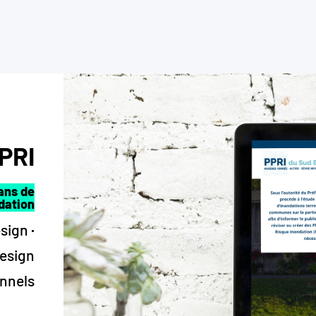
PRI
ans de
dation
esign
·
esign
onnels