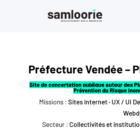
Préfecture Vendée – P
Site de concertation publique autour des Pl
Prévention du Risque Inon
Missions :
Sites internet
·
UX / UI D
Webd
Secteur :
Collectivités et instituti