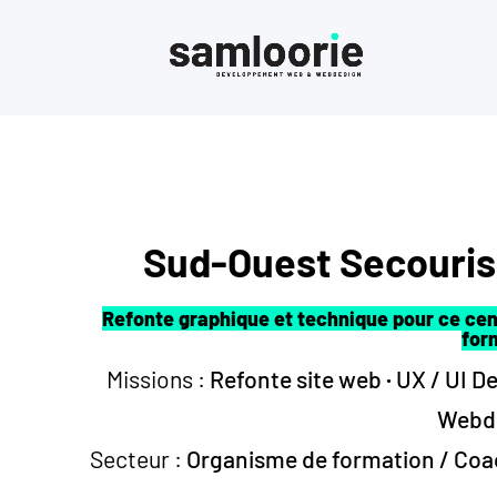
Sud-Ouest Secouri
Refonte graphique et technique pour ce cen
for
Missions :
Refonte site web
·
UX / UI D
Webd
Secteur :
Organisme de formation / Coa