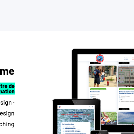
sme
tre de
mation
esign
·
esign
ching